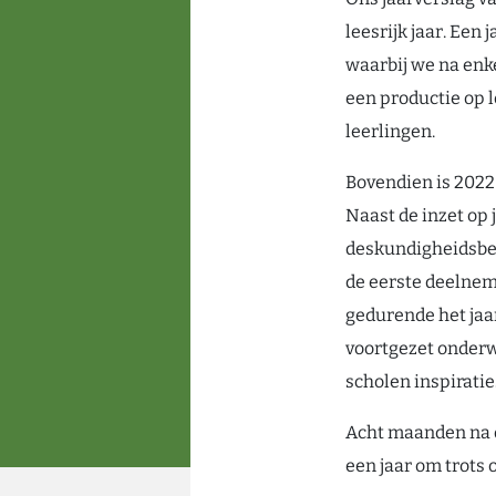
leesrijk jaar. Een
waarbij we na enke
een productie op 
leerlingen.
Bovendien is 2022
Naast de inzet op
deskundigheidsbe
de eerste deelnem
gedurende het jaar
voortgezet onderw
scholen inspirati
Acht maanden na d
een jaar om trots o