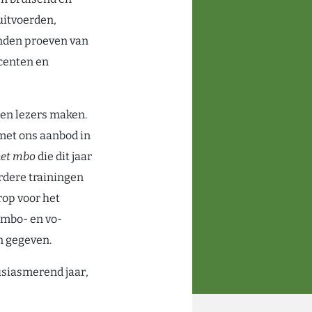
uitvoerden,
onden proeven van
centen en
men lezers maken.
 met ons aanbod in
 het mbo
die dit jaar
rdere trainingen
rop voor het
 mbo- en vo-
n gegeven.
usiasmerend jaar,