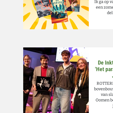
Ik ga op v
een zome
del
De Ink
‘Het par
ROTTERD
bovenbouw
van sl
Oomen be