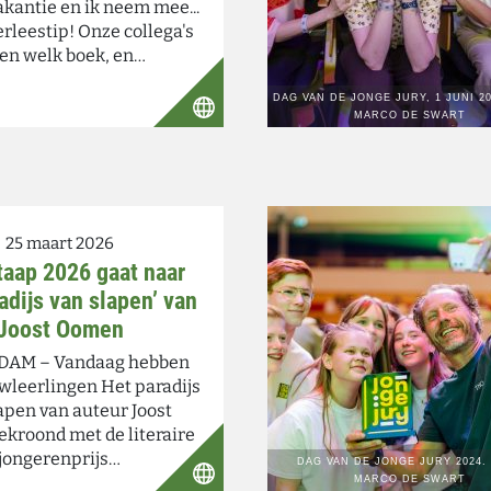
akantie en ik neem mee...
rleestip! Onze collega's
en welk boek, en…
25 maart 2026
taap 2026 gaat naar
adijs van slapen’ van
Joost Oomen
AM – Vandaag hebben
leerlingen Het paradijs
apen van auteur Joost
kroond met de literaire
jongerenprijs…