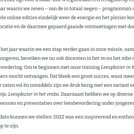
 jaar waarin we zeven – van de in totaal negen – programma’s 
le online edities eindelijk weer de energie en het plezier k
locatie en de daarmee gepaard gaande ontmoetingen met do
 het jaar waarin we een stap verder gaan in onze missie, sa
 jongeren, bereiken we nu ook docenten in het vo en het mbo
vordering. Om te beginnen met onze training
Leesplezier in
ers mocht ontvangen. Dat bleek een groot succes, want mee
 zaten vol én inmiddels zijn we druk bezig met een variant e
ijs:
Leesplezier in het vmbo
. Daarnaast hebben we op diverse
esessies en presentaties over leesbevordering onder jongere
ato kunnen we stellen: 2022 was een inspirerend en entho
p te zijn.