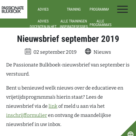
Ga door naar inhoud
ADVIES
TRAINING
PROGRAMMA’S
Passionate Bulkboek
ADVIES
ALLE TRAININGEN
ALLE
PROGRAMMA’S
DOCENTEN IN HET
INSPIRATIESESSIES
VO
ONDERBOUW
WEBINARS
(VO)
Nieuwsbrief september 2019
DOCENTEN IN HET
MBO
BOVENBOUW
(VO)
MEDIATHECARISSEN
EN
02 september 2019
Nieuws
LEESCONSULENTEN
TEAM- EN
SCHOOLLEIDERS
De Passionate Bulkboek-nieuwsbrief van september is
verstuurd.
Bent u benieuwd welk nieuws over de educatieve en
vrijetijdsprogramma’s hierin staat? Lees de
nieuwsbrief via de
link
of meld u aan via het
inschrijfformulier
en ontvang de maandelijkse
nieuwsbrief in uw inbox.