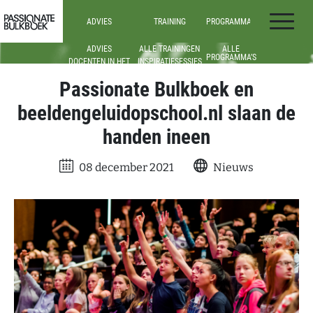
Ga door naar inhoud
ADVIES
TRAINING
PROGRAMMA’S
Passionate Bulkboek
ADVIES
ALLE TRAININGEN
ALLE
PROGRAMMA’S
DOCENTEN IN HET
INSPIRATIESESSIES
VO
ONDERBOUW
WEBINARS
(VO)
Passionate Bulkboek en
DOCENTEN IN HET
MBO
BOVENBOUW
(VO)
MEDIATHECARISSEN
beeldengeluidopschool.nl slaan de
EN
LEESCONSULENTEN
handen ineen
TEAM- EN
SCHOOLLEIDERS
08 december 2021
Nieuws