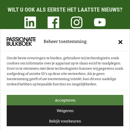
WILT U OOK ALS EERSTE HET LAATSTE NIEUWS?
Beheer toestemming
ONZE NIEUWSBRIEF VOL BOEKEN- EN LESTIPS
ONTVANGEN?
Om de beste ervaringen te bieden, gebruiken wij technologieën zoals
cookies om informatie over je apparaat op te slaan en/of te raadplegen.
Door in te stemmen met deze technologieën kunnen wij gegevens zoals
NU INSCHRIJVEN
surfgedrag of unieke ID's op deze site verwerken. Als je geen
toestemming geeft of uw toestemming intrekt, kan dit een nadelige
invloed hebben op bepaalde functies en mogelijkheden.
Accepteren
Weigeren
Bekijk voorkeuren