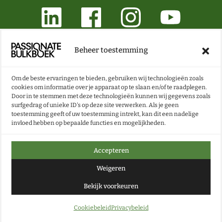
Beheer toestemming
ONZE NIEUWSBRIEF VOL BOEKEN- EN LESTIPS
ONTVANGEN?
Om de beste ervaringen te bieden, gebruiken wij technologieën zoals
cookies om informatie over je apparaat op te slaan en/of te raadplegen.
NU INSCHRIJVEN
Door in te stemmen met deze technologieën kunnen wij gegevens zoals
surfgedrag of unieke ID's op deze site verwerken. Als je geen
toestemming geeft of uw toestemming intrekt, kan dit een nadelige
invloed hebben op bepaalde functies en mogelijkheden.
Accepteren
Weigeren
Bekijk voorkeuren
Cookiebeleid
Privacybeleid