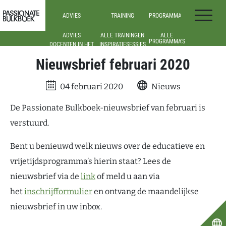
Ga door naar inhoud
ADVIES
TRAINING
PROGRAMMA’S
Passionate Bulkboek
ADVIES
ALLE TRAININGEN
ALLE
PROGRAMMA’S
DOCENTEN IN HET
INSPIRATIESESSIES
VO
ONDERBOUW
WEBINARS
(VO)
Nieuwsbrief februari 2020
DOCENTEN IN HET
MBO
BOVENBOUW
(VO)
MEDIATHECARISSEN
EN
04 februari 2020
Nieuws
LEESCONSULENTEN
TEAM- EN
SCHOOLLEIDERS
De Passionate Bulkboek-nieuwsbrief van februari is
verstuurd.
Bent u benieuwd welk nieuws over de educatieve en
vrijetijdsprogramma’s hierin staat? Lees de
nieuwsbrief via de
link
of meld u aan via
het
inschrijfformulier
en ontvang de maandelijkse
nieuwsbrief in uw inbox.