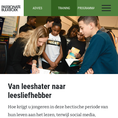
Ga door naar inhoud
ADVIES
TRAINING
PROGRAMMA’S
Passionate Bulkboek
ADVIES
ALLE TRAININGEN
ALLE
PROGRAMMA’S
DOCENTEN IN HET
INSPIRATIESESSIES
VO
ONDERBOUW
WEBINARS
(VO)
DOCENTEN IN HET
MBO
BOVENBOUW
(VO)
MEDIATHECARISSEN
EN
LEESCONSULENTEN
TEAM- EN
SCHOOLLEIDERS
Van leeshater naar
leesliefhebber
Hoe krijgt u jongeren in deze hectische periode van
hun leven aan het lezen, terwijl social media,