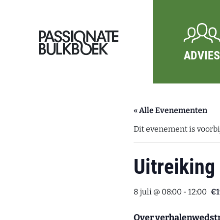
Ga door naar inhoud
Passionate Bulkboek
ADVIES
« Alle Evenementen
Dit evenement is voorbij
Uitreiking
8 juli @ 08:00
-
12:00
€1
Over verhalenwedstr