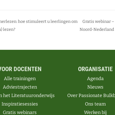
erlezen: hoe stimuleert u leerlingen om
Gratis webinar –
n) lezen?
Noord-Nederland
VOOR DOCENTEN
ORGANISATIE
Alle trainingen
Agenda
Adviestrajecten
Nieuws
n het Literatuuronderwijs
Over Passionate Bulk
Inspiratiesessies
Ons team
Gratis webinars
Werken bij