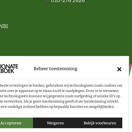
📞 010-276 2626
NBI
VOL BOEKEN- EN LESTIPS ONTVANGEN?
Beheer toestemming
NU INSCHRIJVEN
beste ervaringen te bieden, gebruiken wij technologieën zoals cookies om
atie over je apparaat op te slaan en/of te raadplegen. Door in te stemmen
ze technologieën kunnen wij gegevens zoals surfgedrag of unieke ID's op
ite verwerken. Als je geen toestemming geeft of uw toestemming intrekt,
t een nadelige invloed hebben op bepaalde functies en mogelijkheden.
Accepteren
Weigeren
Bekijk voorkeuren