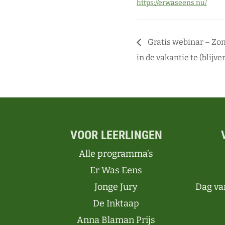
https://erwaseens.nu/
Gratis webinar – Zom
in de vakantie te (blijve
VOOR LEERLINGEN
Alle programma’s
Er Was Eens
Jonge Jury
Dag va
De Inktaap
Anna Blaman Prijs