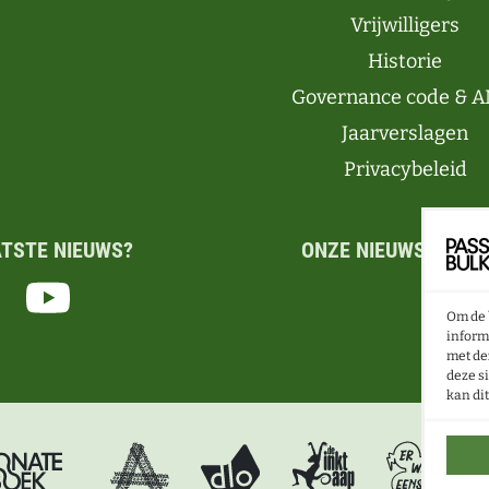
Vrijwilligers
Historie
Governance code & A
Jaarverslagen
Privacybeleid
ATSTE NIEUWS?
ONZE NIEUWSBRIEF 
Om de 
inform
met de
deze s
kan di