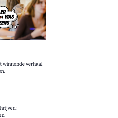
het winnende verhaal
en.
hrijven;
en.