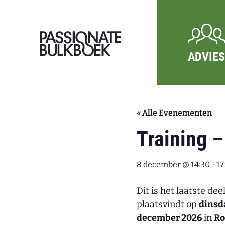
Ga door naar inhoud
Passionate Bulkboek
ADVIES
« Alle Evenementen
Training –
8 december @ 14:30
-
17
Dit is het laatste dee
plaatsvindt op
dinsd
december 2026
in
Ro