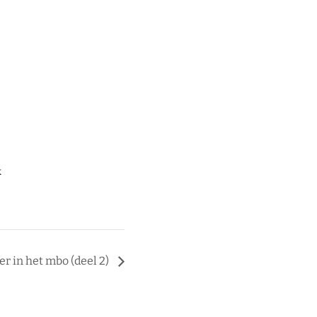
k
er in het mbo (deel 2)