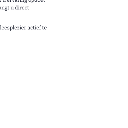
t u ervaring opdoet
ngt u direct
eesplezier actief te