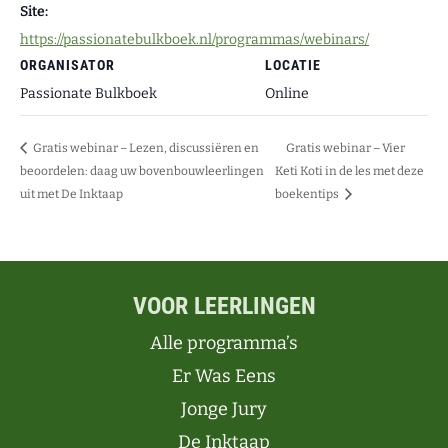
Site:
https://passionatebulkboek.nl/programmas/webinars/
ORGANISATOR
LOCATIE
Passionate Bulkboek
Online
Gratis webinar – Lezen, discussiëren en
Gratis webinar – Vier
beoordelen: daag uw bovenbouwleerlingen
Keti Koti in de les met deze
uit met De Inktaap
boekentips
VOOR LEERLINGEN
Alle programma’s
Er Was Eens
Jonge Jury
De Inktaap