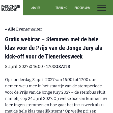
Ga door naar inhoud
ADVIES
TRAINING
PROGRAMMA’S
Passionate Bulkboek
ADVIES
ALLE TRAININGEN
ALLE
PROGRAMMA’S
DOCENTEN IN HET
INSPIRATIESESSIES
VO
ONDERBOUW
WEBINARS
(VO)
« Alle Evenementen
DOCENTEN IN HET
MBO
BOVENBOUW
(VO)
MEDIATHECARISSEN
Gratis webinar – Stemmen met de hele
EN
LEESCONSULENTEN
klas voor de Prijs van de Jonge Jury als
TEAM- EN
SCHOOLLEIDERS
kick-off voor de Tienerleesweek
8 april, 2027 @ 16:00
-
17:00
GRATIS
Op donderdag 8 april 2027 van 16.00 tot 17.00 uur
nemen we u mee in het staartje van de stemperiode
voor de Prijs van de Jonge Jury 2027 – de stembus sluit
namelijk op 24 april 2027. Op welke boeken kunnen uw
leerlingen stemmen en hoe gaat het in z’n werk als u
met de hele klas tegelijk stemt? Op welke prijzen