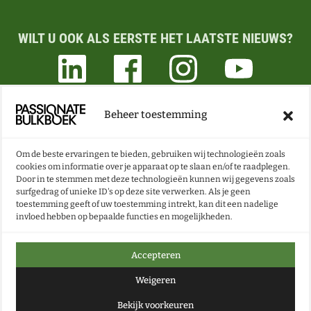
WILT U OOK ALS EERSTE HET LAATSTE NIEUWS?
Beheer toestemming
ONZE NIEUWSBRIEF VOL BOEKEN- EN LESTIPS
ONTVANGEN?
Om de beste ervaringen te bieden, gebruiken wij technologieën zoals
cookies om informatie over je apparaat op te slaan en/of te raadplegen.
NU INSCHRIJVEN
Door in te stemmen met deze technologieën kunnen wij gegevens zoals
surfgedrag of unieke ID's op deze site verwerken. Als je geen
toestemming geeft of uw toestemming intrekt, kan dit een nadelige
invloed hebben op bepaalde functies en mogelijkheden.
Accepteren
Weigeren
Bekijk voorkeuren