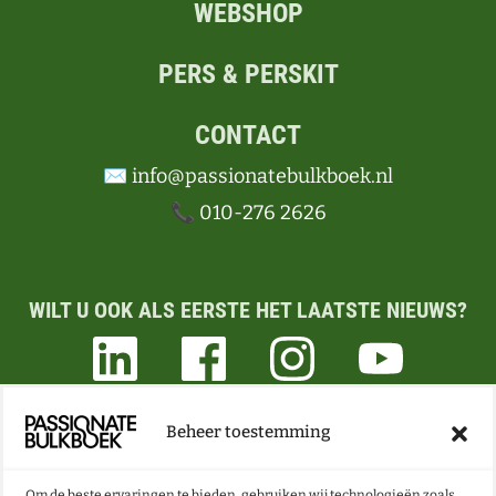
WEBSHOP
PERS & PERSKIT
CONTACT
✉️ info@passionatebulkboek.nl
📞 010-276 2626
WILT U OOK ALS EERSTE HET LAATSTE NIEUWS?
Beheer toestemming
ONZE NIEUWSBRIEF VOL BOEKEN- EN LESTIPS
ONTVANGEN?
Om de beste ervaringen te bieden, gebruiken wij technologieën zoals