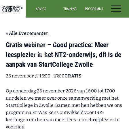
Ga door naar inhoud
ADVIES
TRAINING
PROGRAMMA’S
Passionate Bulkboek
ADVIES
ALLE TRAININGEN
ALLE
PROGRAMMA’S
DOCENTEN IN HET
INSPIRATIESESSIES
VO
ONDERBOUW
WEBINARS
(VO)
« Alle Evenementen
DOCENTEN IN HET
MBO
BOVENBOUW
(VO)
MEDIATHECARISSEN
Gratis webinar – Good practice: Meer
EN
LEESCONSULENTEN
leesplezier in het NT2-onderwijs, dit is de
TEAM- EN
SCHOOLLEIDERS
aanpak van StartCollege Zwolle
26 november @ 16:00
-
17:00
GRATIS
Op donderdag 26 november 2026 van 16.00 tot 17.00
uur delen we meer over onze samenwerking met het
StartCollege in Zwolle. Samen met hen hebben we ons
programma Er Was Eens ontwikkeld voor ISK-
leerlingen om hen van meer lees- en schrijfplezier te
voorzien.