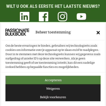
WILT U OOK ALS EERSTE HET LAATSTE NIEUWS?
Beheer toestemming
ONZE NIEUWSBRIEF VOL BOEKEN- EN LESTIPS
ONTVANGEN?
Om de beste ervaringen te bieden, gebruiken wij technologieën zoals
cookies om informatie over je apparaat op te slaan en/of te raadplegen.
Door in te stemmen met deze technologieën kunnen wij gegevens zoals
NU INSCHRIJVEN
surfgedrag of unieke ID's op deze site verwerken. Als je geen
toestemming geeft of uw toestemming intrekt, kan dit een nadelige
invloed hebben op bepaalde functies en mogelijkheden.
Accepteren
Weigeren
Bekijk voorkeuren