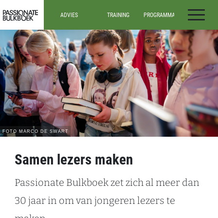
Ga door naar inhoud
ADVIES
TRAINING
PROGRAMMA’S
Passionate Bulkboek
ADVIES
ALLE TRAININGEN
ALLE
PROGRAMMA’S
DOCENTEN IN HET
INSPIRATIESESSIES
VO
ONDERBOUW
WEBINARS
(VO)
DOCENTEN IN HET
MBO
BOVENBOUW
(VO)
MEDIATHECARISSEN
EN
LEESCONSULENTEN
TEAM- EN
SCHOOLLEIDERS
Samen lezers maken
Passionate Bulkboek zet zich al meer dan
30 jaar in om van jongeren lezers te