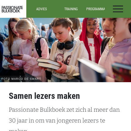
Ga door naar inhoud
ADVIES
TRAINING
PROGRAMMA’S
Passionate Bulkboek
ADVIES
ALLE TRAININGEN
ALLE
PROGRAMMA’S
DOCENTEN IN HET
INSPIRATIESESSIES
VO
ONDERBOUW
WEBINARS
(VO)
DOCENTEN IN HET
MBO
BOVENBOUW
(VO)
MEDIATHECARISSEN
EN
LEESCONSULENTEN
TEAM- EN
SCHOOLLEIDERS
Samen lezers maken
Passionate Bulkboek zet zich al meer dan
30 jaar in om van jongeren lezers te