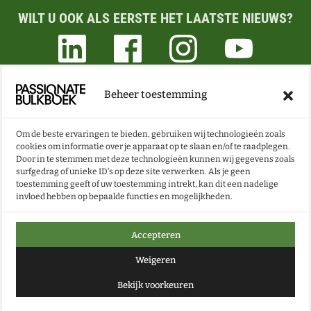
WILT U OOK ALS EERSTE HET LAATSTE NIEUWS?
Beheer toestemming
ONZE NIEUWSBRIEF VOL BOEKEN- EN LESTIPS
ONTVANGEN?
Om de beste ervaringen te bieden, gebruiken wij technologieën zoals
cookies om informatie over je apparaat op te slaan en/of te raadplegen.
Door in te stemmen met deze technologieën kunnen wij gegevens zoals
NU INSCHRIJVEN
surfgedrag of unieke ID's op deze site verwerken. Als je geen
toestemming geeft of uw toestemming intrekt, kan dit een nadelige
invloed hebben op bepaalde functies en mogelijkheden.
Accepteren
Weigeren
Bekijk voorkeuren